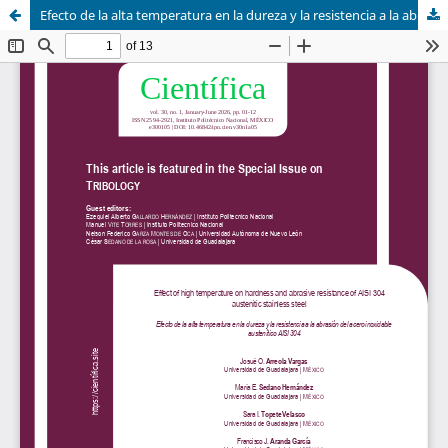
Efecto de la alta temperatura en la dureza y la resistencia a la abrasión del acero inoxidable austenítico AISI 304