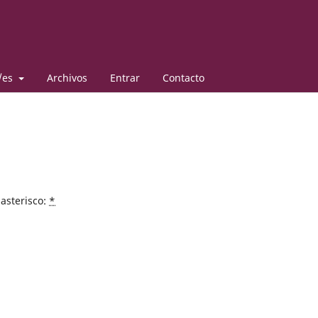
/es
Archivos
Entrar
Contacto
asterisco:
*