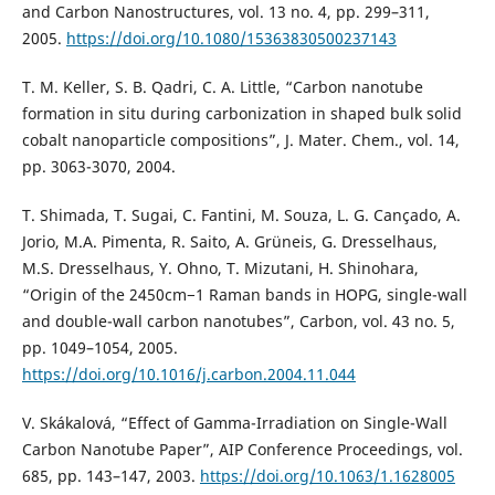
and Carbon Nanostructures, vol. 13 no. 4, pp. 299–311,
2005.
https://doi.org/10.1080/15363830500237143
T. M. Keller, S. B. Qadri, C. A. Little, “Carbon nanotube
formation in situ during carbonization in shaped bulk solid
cobalt nanoparticle compositions”, J. Mater. Chem., vol. 14,
pp. 3063-3070, 2004.
T. Shimada, T. Sugai, C. Fantini, M. Souza, L. G. Cançado, A.
Jorio, M.A. Pimenta, R. Saito, A. Grüneis, G. Dresselhaus,
M.S. Dresselhaus, Y. Ohno, T. Mizutani, H. Shinohara,
“Origin of the 2450cm−1 Raman bands in HOPG, single-wall
and double-wall carbon nanotubes”, Carbon, vol. 43 no. 5,
pp. 1049–1054, 2005.
https://doi.org/10.1016/j.carbon.2004.11.044
V. Skákalová, “Effect of Gamma-Irradiation on Single-Wall
Carbon Nanotube Paper”, AIP Conference Proceedings, vol.
685, pp. 143–147, 2003.
https://doi.org/10.1063/1.1628005