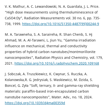
V. K. Mathur, A. C. Lewandowski, N. A. Guardala, J. L. Price.
“High dose measurements using thermoluminescence of
CaSO4:Dy”, Radiation Measurements vol. 30 no. 6, pp. 735-
738, 1999.
https://doi.org/10.1016/S1350-4487(99)00244-9
M. A. Tarawneha, S. A. Saraireha, R. Shan Chenb, S. Hj
Ahmad, M. A. Al-Tarawni, L. Jiun Yu, “Gamma irradiation
influence on mechanical, thermal and conductivity
properties of hybrid carbon nanotubes/montmorillonite
nanocomposites”, Radiation Physics and Chemistry, vol. 179,
2021.
https://doi.org/10.1016/j.radphyschem.2020.109168
J. Sobczak, A. Truszkiewicz, K. Cwynar, S. Ruczka, A.
Kolanowska,R. G. Jedrysiak, S. Waskiewicz, M. Dzida, S.
Boncel, G. Zyła “Soft, ternary, X- and gamma-ray shielding
materials: paraffin-based iron-encapsulated carbon
nanotube nanocomposites”, Mater. Adv., no. 18, 2024.
https://doi.org/10.1039/d4ma00359d