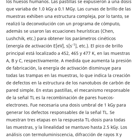
los huesos humanos. Las pastillas se expusieron a una dosis
que variaba de 1.0 kGy a 0.1 MGy. Las curvas de brillo de las
muestras exhiben una estructura compleja, por lo tanto, se
realizó la deconvolución con un programa de cómputo,
además se usaron las ecuaciones heurísticas (Chen,
Lushchik, etc.) para obtener los parámetros cinéticos
-1
(energía de activación E[eV], s[s
], etc.). El pico de brillo
principal está localizado a 452, 465 y 477 K, en las muestras
A, B y C, respectivamente. A medida que aumenta la presión
de fabricación, la energía de activación disminuye para
todas las trampas en las muestras, lo que indica la creación
de defectos en la estructura de los nanotubos de carbón de
pared simple. En estas pastillas, el mecanismo responsable
de la señal TL es la recombinación de pares huecos-
electrones. Fue necesaria una dosis umbral de 1 kGy para
generar los defectos responsables de la señal TL. Se
muestran tres etapas en la respuesta TL-dosis para todas
las muestras, y la linealidad se mantuvo hasta 2.5 kGy. Los
análisis con termoluminiscencia, difracción de rayos X y