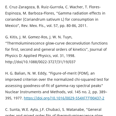
E. Cruz-Zaragoza, B. Ruiz-Gurrola, C. Wacher, T. Flores-
Espinoza, M. Barboza-Flores, “Gamma radiation effects in
coriander (Coriandrum sativum L) for consumption in
Mexico”, Rev. Mex. Fís., vol. 57, pp. 80-86, 2011.
G. Kitis, J. M. Gomez-Ros, J. W. N. Tuyn,
“Thermoluminescence glow-curve deconvolution functions
for first, second and general orders of kinetics”, Journal of
Physics D: Applied Physics, vol. 31, 1998.
http://doi/10.1088/0022-3727/31/19/037
H. G. Balian, N. W. Eddy, “Figure-of-merit (FOM), an
improved criterion over the normalized chi-squared test for
assessing goodness-of-fit of gamma-ray spectral peaks”
Nuclear Instruments and Methods, vol. 145 no. 2, pp. 389–
395, 1977.
https://doi.org/10.1016/0029-554X(77)90437-2
C. Sunta, W.E. Ayta, J.F. Chubaci, S. Watanabe, “General
order and mixed order fits of thermoluminescence glow