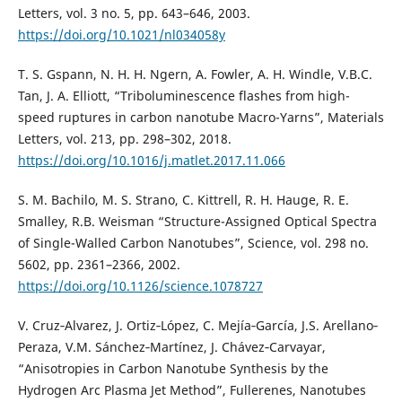
Letters, vol. 3 no. 5, pp. 643–646, 2003.
https://doi.org/10.1021/nl034058y
T. S. Gspann, N. H. H. Ngern, A. Fowler, A. H. Windle, V.B.C.
Tan, J. A. Elliott, “Triboluminescence flashes from high-
speed ruptures in carbon nanotube Macro-Yarns”, Materials
Letters, vol. 213, pp. 298–302, 2018.
https://doi.org/10.1016/j.matlet.2017.11.066
S. M. Bachilo, M. S. Strano, C. Kittrell, R. H. Hauge, R. E.
Smalley, R.B. Weisman “Structure-Assigned Optical Spectra
of Single-Walled Carbon Nanotubes”, Science, vol. 298 no.
5602, pp. 2361–2366, 2002.
https://doi.org/10.1126/science.1078727
V. Cruz‐Alvarez, J. Ortiz‐López, C. Mejía‐García, J.S. Arellano‐
Peraza, V.M. Sánchez‐Martínez, J. Chávez‐Carvayar,
“Anisotropies in Carbon Nanotube Synthesis by the
Hydrogen Arc Plasma Jet Method”, Fullerenes, Nanotubes