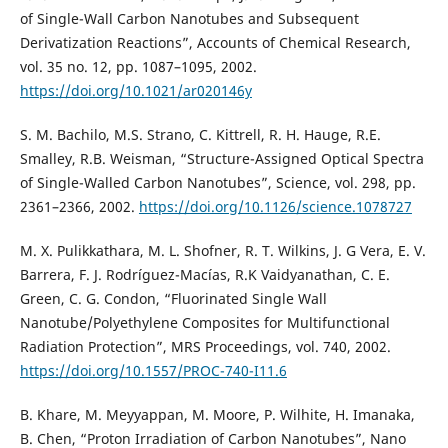
of Single-Wall Carbon Nanotubes and Subsequent
Derivatization Reactions”, Accounts of Chemical Research,
vol. 35 no. 12, pp. 1087–1095, 2002.
https://doi.org/10.1021/ar020146y
S. M. Bachilo, M.S. Strano, C. Kittrell, R. H. Hauge, R.E.
Smalley, R.B. Weisman, “Structure-Assigned Optical Spectra
of Single-Walled Carbon Nanotubes”, Science, vol. 298, pp.
2361–2366, 2002.
https://doi.org/10.1126/science.1078727
M. X. Pulikkathara, M. L. Shofner, R. T. Wilkins, J. G Vera, E. V.
Barrera, F. J. Rodríguez-Macías, R.K Vaidyanathan, C. E.
Green, C. G. Condon, “Fluorinated Single Wall
Nanotube/Polyethylene Composites for Multifunctional
Radiation Protection”, MRS Proceedings, vol. 740, 2002.
https://doi.org/10.1557/PROC-740-I11.6
B. Khare, M. Meyyappan, M. Moore, P. Wilhite, H. Imanaka,
B. Chen, “Proton Irradiation of Carbon Nanotubes”, Nano