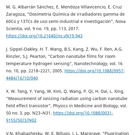
M. G. Albarrán Sánchez, E. Mendoza Villavicencio, E. Cruz
Zaragoza, “Dosimetría Química de irradiadores gamma de
60Co y 137Cs de uso semi-industrial e investigación”, Nova
Scientia, vol. 9 no. 19, pp. 113, 2017.
https://doi.org/10.21640/ns.v9i19.943
J. Sippel-Oakley, H. T. Wang, B.S. Kang, Z. Wu, F. Ren, A.G.
Rinzler, S.J. Pearton, “Carbon nanotube films for room
temperature hydrogen sensing”, Nanotechnology, vol. 16
no. 10, pp. 2218–2221, 2005.
https://doi.org/10.1088/0957-
4484/16/10/040
X. W. Tang, Y. Yang, W. Kim, Q. Wang, P. Qi, H. Dai, L. Xing,
“Measurement of ionizing radiation using carbon nanotube
field effect transistor”, Physics in Medicine and Biology, vol.
50 no. 3, pp. N23–N31.
https://doi.org/10.1088/0031-
9155/50/3/N02
V.N. Khabashesku, W. E. Billups, J. L. Margrave, “Fluorination